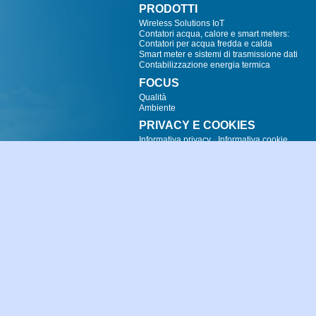
PRODOTTI
Wireless Solutions IoT
Contatori acqua, calore e smart meters:
Contatori per acqua fredda e calda
Smart meter e sistemi di trasmissione dati
Contabilizzazione energia termica
FOCUS
Qualità
Ambiente
PRIVACY E COOKIES
Informativa privacy
-
Informativa cookie
HOME
AZIENDA
PRO
Il laboratorio 
© 1997-2025 -
G2 misuratori S.r.l. (S