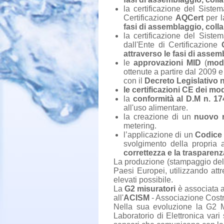
la certificazione del Siste
Certificazione
AQCert
per 
fasi di assemblaggio, col
la certificazione del Sist
dall'Ente di Certificazione
attraverso le fasi di asse
le
approvazioni MID
(
mod
ottenute a partire dal 2009 e 
con il
Decreto Legislativo n
le certificazioni CE dei mo
la
conformità al D.M n. 17
all'uso alimentare.
la creazione di un
nuovo r
metering.
l’applicazione di un
Codice 
svolgimento della propria a
correttezza e la trasparenz
La produzione (stampaggio della
Paesi Europei, utilizzando attr
elevati possibile.
La
G2 misuratori
è associata al
all'
ACISM
- Associazione Costru
Nella sua evoluzione la G2 
Laboratorio di Elettronica vari 