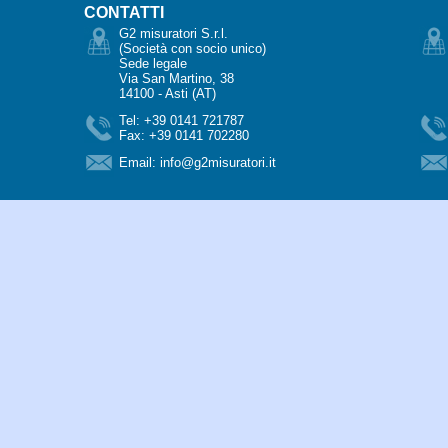
CONTATTI
G2 misuratori S.r.l.
(Società con socio unico)
Sede legale
Via San Martino, 38
14100 - Asti (AT)
Tel: +39 0141 721787
Fax: +39 0141 702280
Email:
info@g2misuratori.it
DOTTI
CERTIFICAZIONI
DICHIARAZIONI CE MID
ISTRUZIONI
CONTA
di G2 misuratori è accreditato ad ACCREDIA e G2 misuratori è associata ad A
ocietà con socio unico)
- Capitale sociale: euro 828.000 i.v. - Italy -
P.IVA: I