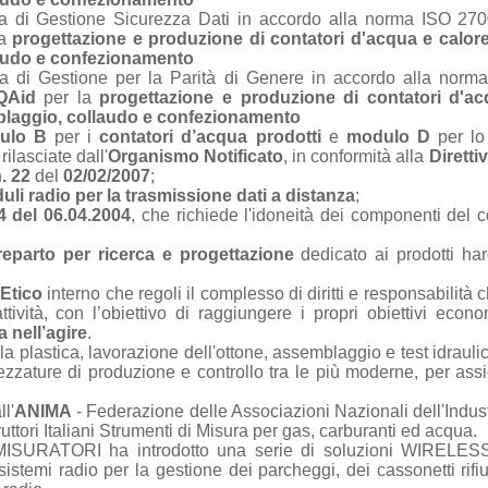
ma di Gestione Sicurezza Dati in accordo alla norma ISO 27001
la
progettazione e produzione di contatori d'acqua e calore 
laudo e confezionamento
ema di Gestione per la Parità di Genere in accordo alla norm
QAid
per la
progettazione e produzione di contatori d'ac
mblaggio, collaudo e confezionamento
ulo B
per i
contatori d’acqua prodotti
e
modulo D
per l
rilasciate dall'
Organismo Notificato
, in conformità alla
Diretti
. 22
del
02/02/2007
;
duli radio per la trasmissione dati a distanza
;
4 del 06.04.2004
, che richiede l'idoneità dei componenti del 
eparto per ricerca e progettazione
dedicato ai prodotti ha
Etico
interno che regoli il complesso di diritti e responsabilità
ttività, con l’obiettivo di raggiungere i propri obiettivi eco
a nell’agire
.
 plastica, lavorazione dell'ottone, assemblaggio e test idraulic
ezzature di produzione e controllo tra le più moderne, per assi
l'
ANIMA
- Federazione delle Associazioni Nazionali dell'Indus
ttori Italiani Strumenti di Misura per gas, carburanti ed acqua.
MISURATORI ha introdotto una serie di soluzioni WIRELESS 
sistemi radio per la gestione dei parcheggi, dei cassonetti rifiu