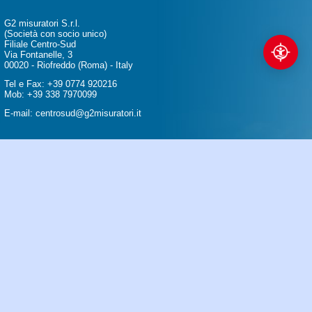
G2 misuratori S.r.l.
(Società con socio unico)
Filiale Centro-Sud
Via Fontanelle, 3
00020 - Riofreddo (Roma) - Italy
Tel e Fax: +39 0774 920216
Mob: +39 338 7970099
E-mail:
centrosud@g2misuratori.it
TTI
MAPPA DEL SITO
NIMA e ad ACISM.
T01187310055
- Web design by
CLARiD