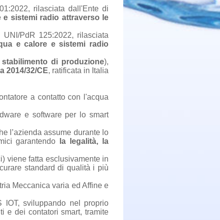
:2022, rilasciata dall'Ente di
e sistemi radio attraverso le
a UNI/PdR 125:2022, rilasciata
qua e calore e sistemi radio
o
stabilimento di produzione
),
va 2014/32/CE
, ratificata in Italia
contatore a contatto con l'acqua
rdware e software per lo smart
 che l’azienda assume durante lo
nomici garantendo
la legalità, la
i) viene fatta esclusivamente in
curare standard di qualità i più
tria Meccanica varia ed Affine e
IOT, sviluppando nel proprio
ti e dei contatori smart, tramite