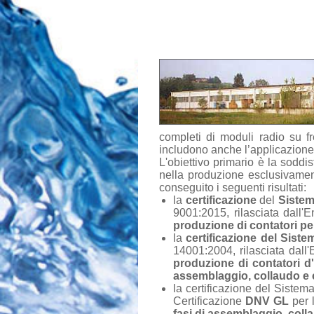
completi di moduli radio su 
includono anche l’applicazione
L'obiettivo primario è la soddi
nella produzione esclusivame
conseguito i seguenti risultati:
la
certificazione
del
Sistem
9001:2015, rilasciata dall'E
produzione di contatori per
la
certificazione del Sist
14001:2004, rilasciata dall'
produzione di contatori d'
assemblaggio, collaudo e
la certificazione del Sistem
Certificazione
DNV GL
per 
fasi di assemblaggio, col