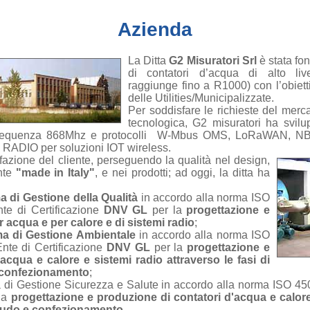
Azienda
La Ditta
G2 Misuratori Srl
è stata fo
di contatori d’acqua di alto live
raggiunge fino a R1000) con l’obiett
delle Utilities/Municipalizzate.
Per soddisfare le richieste del merc
tecnologica, G2 misuratori ha sv
frequenza 868Mhz e protocolli W-Mbus OMS, LoRaWAN, NB-Iot
 RADIO per soluzioni IOT wireless.
sfazione del cliente, perseguendo la qualità nel design,
nte
"made in Italy"
, e nei prodotti; ad oggi, la ditta ha
a di Gestione della Qualità
in accordo alla norma ISO
nte di Certificazione
DNV GL
per la
progettazione e
 acqua e per calore e di sistemi radio
;
ema di Gestione Ambientale
in accordo alla norma ISO
Ente di Certificazione
DNV GL
per la
progettazione e
acqua e calore e sistemi radio attraverso le fasi di
 confezionamento
;
a di Gestione Sicurezza e Salute in accordo alla norma ISO 4500
la
progettazione e produzione di contatori d'acqua e calore 
laudo e confezionamento