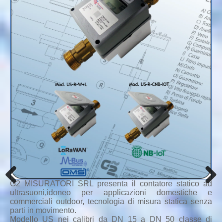
G2 MISURATORI SRL presenta il contatore statico ad
Previous
Next
ultrasuoni,idoneo per applicazioni domestiche e
commerciali outdoor, tecnologia di misura statica senza
parti in movimento.
Modello US nei calibri da DN 15 a DN 50 classe di