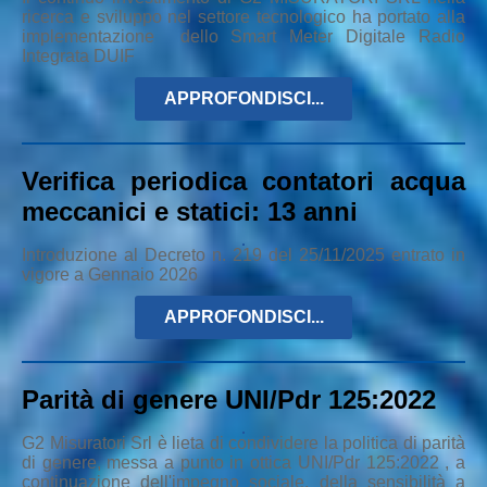
ricerca e sviluppo nel settore tecnologico ha portato alla
implementazione dello Smart Meter Digitale Radio
Integrata DUIF
APPROFONDISCI...
Verifica periodica contatori acqua
meccanici e statici: 13 anni
Introduzione al Decreto n. 219 del 25/11/2025 entrato in
vigore a Gennaio 2026
APPROFONDISCI...
Parità di genere UNI/Pdr 125:2022
G2 Misuratori Srl è lieta di condividere la politica di parità
di genere, messa a punto in ottica UNI/Pdr 125:2022 , a
continuazione dell'impegno sociale, della sensibilità a