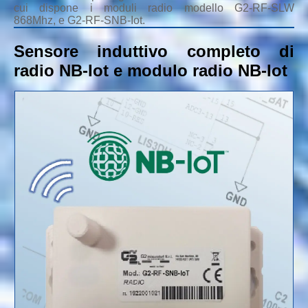
cui dispone i moduli radio modello G2-RF-SLW
868Mhz, e G2-RF-SNB-Iot.
Sensore induttivo completo di
radio NB-Iot e modulo radio NB-Iot