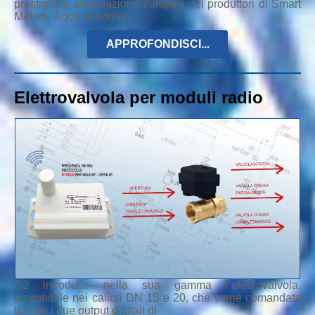
prestigiosa associazione europea dei produttori di Smart
Meters, Aqua Metering.
APPROFONDISCI...
Elettrovalvola per moduli radio
G2 introduce nella sua gamma l’elettrovalvola,
disponibile nei calibri DN 15 e 20, che viene comandata
tramite i due output digitali di